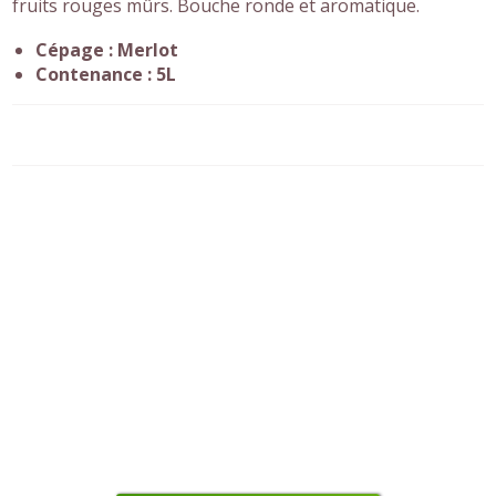
fruits rouges mûrs. Bouche ronde et aromatique.
Cépage : Merlot
Contenance : 5L
Vous êtes un professionnel du vin ?
Utilisez notre chaîne
d’embouteillage